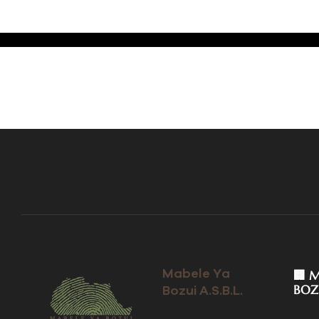
Mabele Ya
🏢 
BOZ
Bozui A.S.B.L.