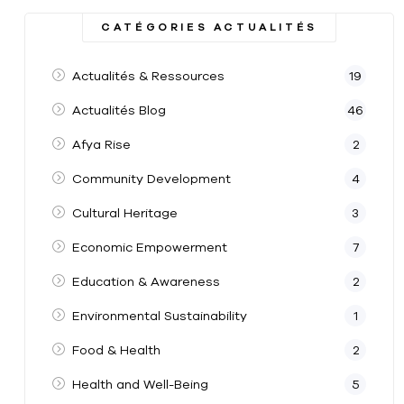
CATÉGORIES ACTUALITÉS
Actualités & Ressources
19
Actualités Blog
46
Afya Rise
2
Community Development
4
Cultural Heritage
3
Economic Empowerment
7
Education & Awareness
2
Environmental Sustainability
1
Food & Health
2
Health and Well-Being
5