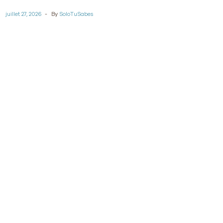
et exportable.
juillet 27, 2026
By
SoloTuSabes