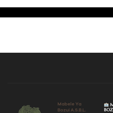
Mabele Ya
M
BOZ
Bozui A.S.B.L.