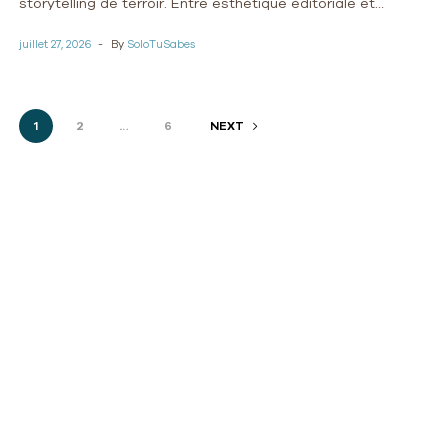
storytelling de terroir. Entre esthétique éditoriale et
authenticité africaine, passez de l’informel à l’excellence
juillet 27, 2026
By
SoloTuSabes
globale.
1
2
…
6
NEXT