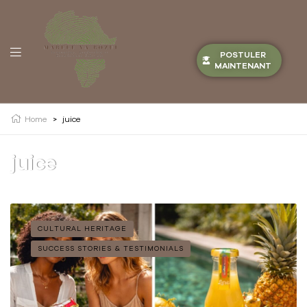
POSTULER
MAINTENANT
Home
>
juice
juice
CULTURAL HERITAGE
SUCCESS STORIES & TESTIMONIALS